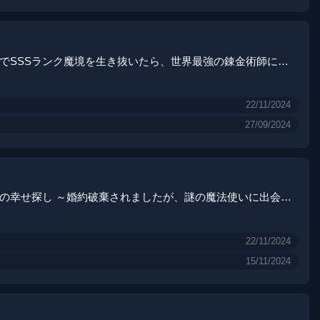
外れスキルでSSSランク魔境を生き抜いたら、世界最強の錬金術師になっていた～快適拠点をつくって仲間と楽しい異世界ライフ～
22/11/2024
27/09/2024
呪われ令嬢の幸せ探し ～婚約破棄されましたが、謎の魔法使いに出会って人生が変わりました～
22/11/2024
15/11/2024