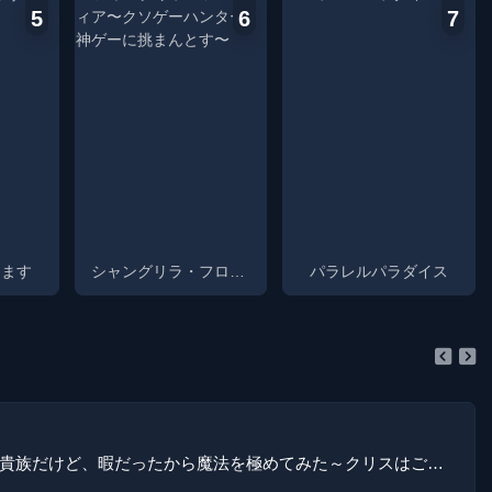
war: The warring states
5
6
7
period. Kingdom is the story of
a young boy named Shin who
grew into a great general and
all the trials and bloodshed
that lead him there.
します
シャングリラ・フロンティア〜クソゲーハンター、神ゲーに挑まんとす〜
パラレルパラダイス
没落予定の貴族だけど、暇だったから魔法を極めてみた～クリスはご主人様が大好き！～