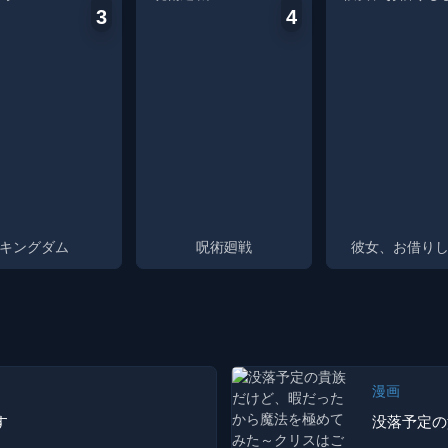
reincarnated as Lloyd de
3
4
Saloom, the 7th prince of
Saloom Kingdom. Now hell be
able to perfect his magic as he
pleases...
キングダム
呪術廻戦
彼女、お借り
漫画
す