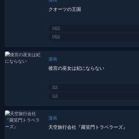
クオーツの王国
19話
18話
漫画
後宮の巫女は妃にならない
2話
1話
漫画
天空旅行会社『羅笑門トラベラーズ』