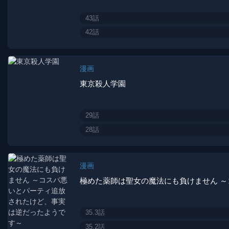
43話
42話
漫画
東京殺人学園
29話
28話
漫画
35.3話
35.2話