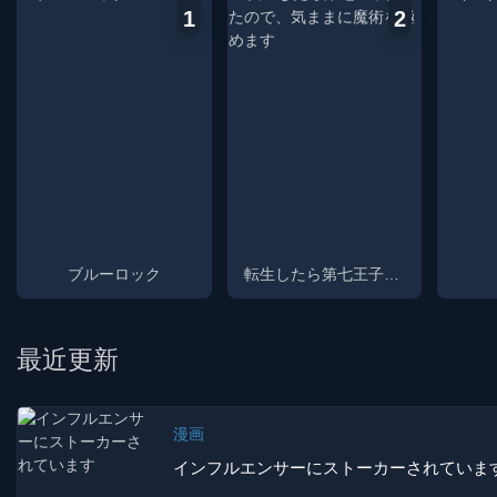
Football Union to start a
1
2
programme scouting high
school players who will begin
training in preparation for the
2022 Cup. Isagi Youichi, a
forward, receives an invitation
to this programme soon after
his team loses the chance to
go to Nationals because he
passed to his less-skilled
teammate - who missed -
without trying to make the
game-changing goal by
ブルーロック
転生したら第七王子だったので、気ままに魔術を極めます
himself. Their coach will be
Ego Jinpachi, who intends to
destroy Japanese loser
football by introducing a
最近更新
radical new training regimen:
isolate 300 young forwards in
a prison-like institution called
Blue Lock and put them
漫画
through rigorous training
インフルエンサーにストーカーされていま
aimed at creating the worlds
greatest egotist striker.