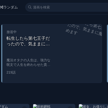
, エロ 漫画, エロ マンガ, 漫画ばんく, エロ アニメ, 無料 漫画, アダルト, 漫画 無
ランダム
放送中
転生したら第七王子だ
ったので、気ままに魔
術を極めます
魔法オタクの人生は、強力な
呪文で人生を終わらせた貴族
との恐ろしい出会いの後、終
219話
わりを迎えました。
A magic nerds life came to an
end after a dreadful encounter
with the nobles who ended his
life with a powerful spell. His
last wish, being able to study
and master more magic, has
been answered when he was