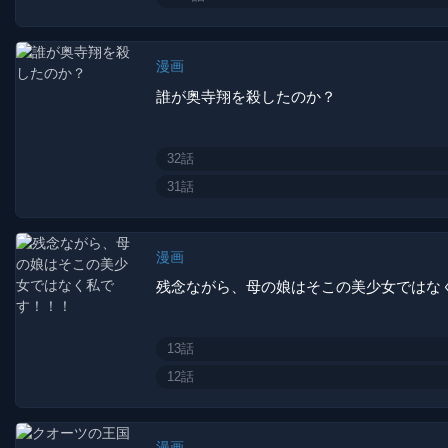
漫画
誰が奥寺翔を殺したのか？
32話
31話
漫画
残念ながら、母の娘はそこの美少女ではな
13話
12話
漫画