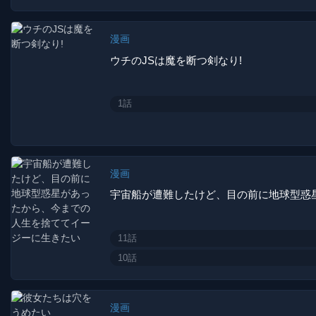
漫画
ウチのJSは魔を断つ剣なり!
1話
漫画
11話
10話
漫画