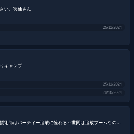
さい、冥仙さん
25/11/2024
りキャンプ
25/11/2024
26/10/2024
雑用係兼支援術師はパーティー追放に憧れる～世間は追放ブームなのに、俺を過大評価するパーティーメンバーたちが決して手放そうとしてくれない～