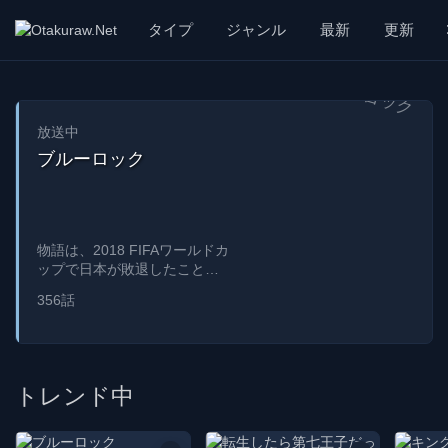
漫画 raw, mangaraw, manga raw, manga1001, manga1000
タイプ
ジャンル
最新
更新
放送中
ブルーロック
物語は、2018 FIFAワールドカ
ップで日本が敗退したことか
ら始まり、日本サッカー協会
356話
は2022年のワールドカップに
向けてトレーニングを始める
高校生選手をスカウトするプ
ログラムを開始することにな
った。 The story begins with
トレンド中
Japans elimination from the
2018 FIFA World Cup, which
prompts the Japanese