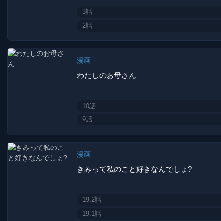
3話
2話
漫画
わたしのお母さん
10話
9話
漫画
きみって私のこと好きなんでしょ?
19.2話
19.1話