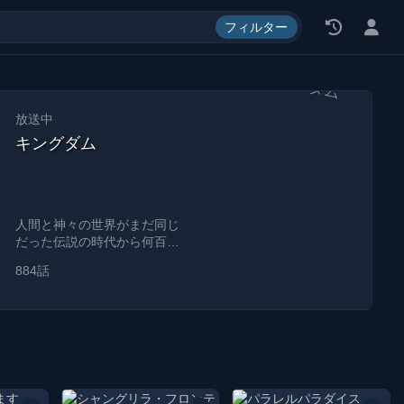
料, エロ漫画, 漫画 ロウ
フィルター
放送中
キングダム
人間と神々の世界がまだ同じ
だった伝説の時代から何百万
年も経ちました。
884話
Millions of years have passed
since the times of legends,
when the worlds of man and
gods were still the same. In
these times it was the desires
of man that moved the world.
It is the era of the 500 year