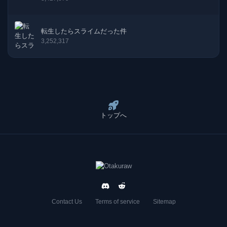
382話
01-10-2024
転生したらスライムだった件
3,252,317
381話
09-09-2024
380話
02-09-2024
379話
26-08-2024
トップへ
378話
06-08-2024
377話
29-07-2024
376話
12-07-2024
375話
08-07-2024
Contact Us
Terms of service
Sitemap
374話
01-07-2024