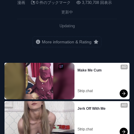
漫画
0 件のブックマーク
3,730,708 回表示
更新中
Updating
More information & Rating
AD
Make Me Cum
Strip.chat
AD
Jerk Off With Me
Strip.chat