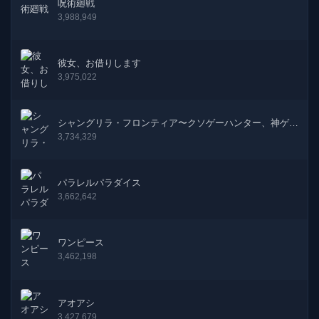
呪術廻戦
3,988,949
392話
23-12-2024
391話
09-12-2024
彼女、お借りします
3,975,022
390話
04-12-2024
389話
25-11-2024
シャングリラ・フロンティア〜クソゲーハンター、神ゲー
に挑まんとす〜
3,734,329
388話
18-11-2024
パラレルパラダイス
387話
01-11-2024
3,662,642
386話
28-10-2024
ワンピース
385話
21-10-2024
3,462,198
384話
12-10-2024
アオアシ
3,427,679
383話
07-10-2024