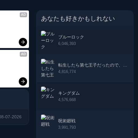
AD
あなたも好きかもしれない
ブルーロック
6,046,393
AD
転生したら第七王子だったので、気
ままに魔術を極めます
4,816,774
キングダム
4,576,668
08-07-2026
呪術廻戦
3,991,793