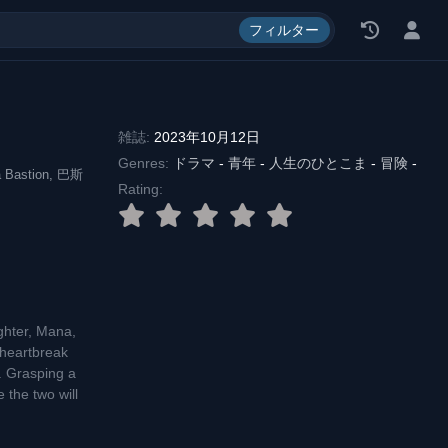
料, エロ漫画, 漫画 ロウ
フィルター
雑誌:
2023年10月12日
Genres:
ドラマ
-
青年
-
人生のひとこま
-
冒険
-
 Bastion, 巴斯
Rating:
ghter, Mana,
 heartbreak
e. Grasping a
 the two will