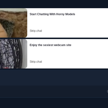
Start Chatting With Horny Models
Strip.chat
Enjoy the sexiest webcam site
Strip.chat