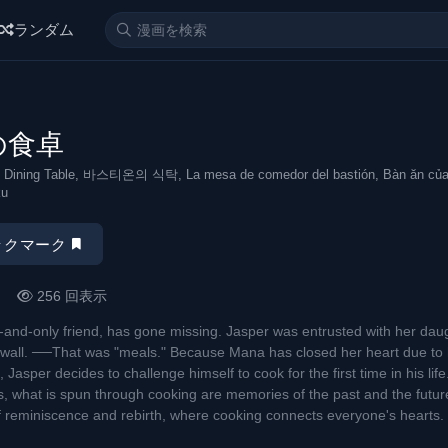
, エロ 漫画, エロ マンガ, 漫画ばんく, エロ アニメ, 無料 漫画, アダルト, 漫画 無
ランダム
の食卓
ng Table, 바스티온의 식탁, La mesa de comedor del bastión, Bàn ăn của
ku
ックマーク
256 回表示
-and-only friend, has gone missing. Jasper was entrusted with her dau
r wall. ──That was "meals." Because Mana has closed her heart due to
, Jasper decides to challenge himself to cook for the first time in his lif
s, what is spun through cooking are memories of the past and the future
 of reminiscence and rebirth, where cooking connects everyone's hearts.