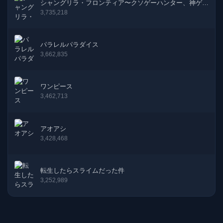
シャングリラ・フロンティア〜クソゲーハンター、神ゲー
に挑まんとす〜
3,735,218
パラレルパラダイス
3,662,835
ワンピース
3,462,713
アオアシ
3,428,468
転生したらスライムだった件
3,252,989