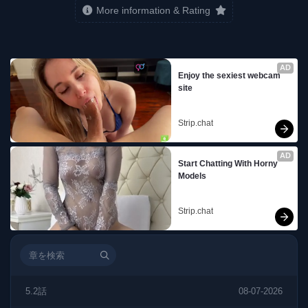
More information & Rating
AD
Enjoy the sexiest webcam 
site
Strip.chat
AD
Start Chatting With Horny 
Models
Strip.chat
5.2話
08-07-2026