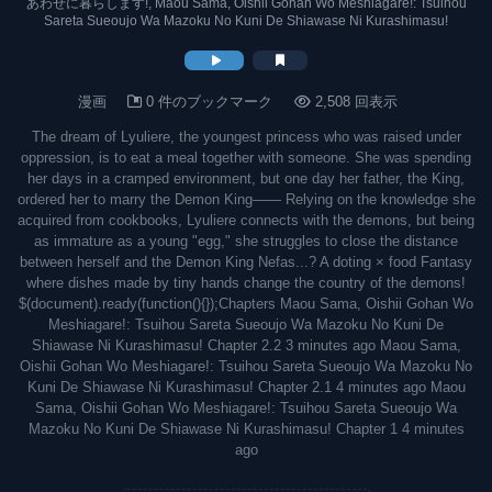
あわせに暮らします!, Maou Sama, Oishii Gohan Wo Meshiagare!: Tsuihou
Sareta Sueoujo Wa Mazoku No Kuni De Shiawase Ni Kurashimasu!
漫画
0 件のブックマーク
2,508 回表示
The dream of Lyuliere, the youngest princess who was raised under
oppression, is to eat a meal together with someone. She was spending
her days in a cramped environment, but one day her father, the King,
ordered her to marry the Demon King—— Relying on the knowledge she
acquired from cookbooks, Lyuliere connects with the demons, but being
as immature as a young "egg," she struggles to close the distance
between herself and the Demon King Nefas...? A doting × food Fantasy
where dishes made by tiny hands change the country of the demons!
$(document).ready(function(){});Chapters Maou Sama, Oishii Gohan Wo
Meshiagare!: Tsuihou Sareta Sueoujo Wa Mazoku No Kuni De
Shiawase Ni Kurashimasu! Chapter 2.2 3 minutes ago Maou Sama,
Oishii Gohan Wo Meshiagare!: Tsuihou Sareta Sueoujo Wa Mazoku No
Kuni De Shiawase Ni Kurashimasu! Chapter 2.1 4 minutes ago Maou
Sama, Oishii Gohan Wo Meshiagare!: Tsuihou Sareta Sueoujo Wa
Mazoku No Kuni De Shiawase Ni Kurashimasu! Chapter 1 4 minutes
ago