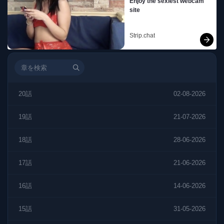
Enjoy the sexiest webcam 
site
Strip.chat
20話
02-08-2026
19話
21-07-2026
18話
28-06-2026
17話
21-06-2026
16話
14-06-2026
15話
31-05-2026