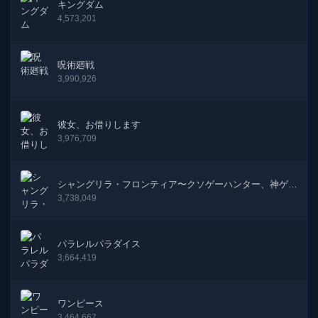
キングダム
4,573,201
4話
09-02-2026
3話
01-02-2026
呪術廻戦
3,990,926
2話
01-02-2026
1話
01-02-2026
彼女、お借りします
3,976,709
シャングリラ・フロンティア〜クソゲーハンター、神ゲー
に挑まんとす〜
3,738,049
パラレルパラダイス
3,664,419
ワンピース
3,464,667