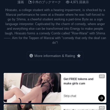
漫画
0 件のブックマーク
4,971 回表示
Hirasato, a college student with a hearing impairment, is shocked by a
Manzai performance he sees at a theater where he was half-forced to
go by Shima, a cheerful student working a part-time Byte as a sign
language interpreter. Captivated by the charm of comedy, where anger
and everything else can be transformed into Energy to make people
laugh, Hirasato forms a comedy Combi called "Row-Warai" with Shima
——. Aim for the Teppen of Manzai with "comedy that only the deaf can
do"!
More information & Rating
AD
Get FREE tokens and 
make girls cum
Strip.chat
AD