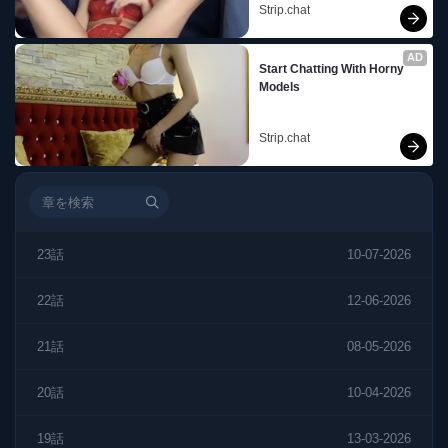
Strip.chat
AD
Start Chatting With Horny 
Models
Strip.chat
23話
10-07-2026
22話
12-06-2026
21話
08-05-2026
20話
10-04-2026
19話
13-03-2026