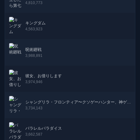
9話
11-04-2025
4,810,773
8話
15-03-2025
キングダム
4,563,923
7話
14-02-2025
6話
10-01-2025
呪術廻戦
3,988,891
5話
14-12-2024
4話
08-11-2024
彼女、お借りします
3,974,946
3話
11-10-2024
2話
13-09-2024
シャングリラ・フロンティア〜クソゲーハンター、神ゲー
に挑まんとす〜
3,734,143
1話
09-08-2024
パラレルパラダイス
3,662,587