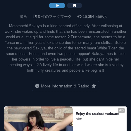
漫画
0 件のブックマーク
16,384 回表示
Motomachi Sakuya is a kind-hearted office lady. After collapsing at
work, she wakes up and finds that she has been reincarnated in another
world as a little girl for some reason!? Furthermore, she seems to be a
"once in a million years" existence due to her many rare skills... Before
the bewildered Sakuya, the child of the sacred beast White Tiger, the
sacred beast Fenrir, and even two princes appear! Sakuya tries to hide
her powers in order to live a peaceful life, but she can't hide her
cheating ways...!? A lively life in another world where she is loved by
both fluffy creatures and people alike begins!!
More information & Rating
AD
Enjoy the sexiest webcam 
site