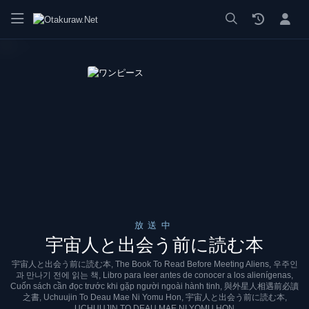
漫画 raw, mangaraw, manga raw, manga1001, manga1000, エロ
放送中
宇宙人と出会う前に読む本
宇宙人と出会う前に読む本, The Book To Read Before Meeting Aliens, 우주인
과 만나기 전에 읽는 책, Libro para leer antes de conocer a los alienígenas,
Cuốn sách cần đọc trước khi gặp người ngoài hành tinh, 與外星人相遇前必讀
之書, Uchuujin To Deau Mae Ni Yomu Hon, 宇宙人と出会う前に読む本,
UCHUUJIN TO DEAU MAE NI YOMU HON