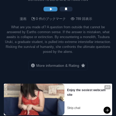
漫画
0 件のブックマーク
789 回表示
What are you made of? A question from outside that cannot be
answered by Earths common sense. If the answer is mistaken, what
awaits is collapse or extinction. By encountering a monolith, Tsubura
Uruki, a graduate student, is pulled into extreme interstellar interaction.
Risking the survival of humanity, she confronts the ultimate questions
posed by the aliens.
More information & Rating
AD
Enjoy the sexiest webcam 
site
Strip.chat