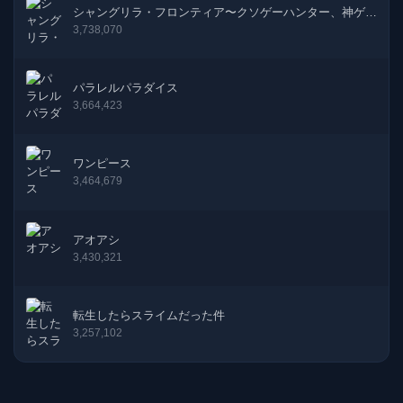
シャングリラ・フロンティア〜クソゲーハンター、神ゲー
に挑まんとす〜
3,738,070
パラレルパラダイス
3,664,423
ワンピース
3,464,679
アオアシ
3,430,321
転生したらスライムだった件
3,257,102