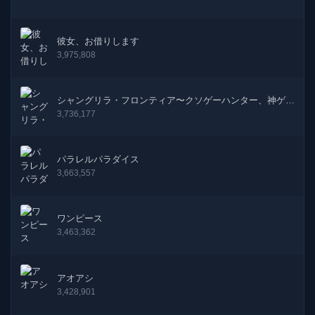
70話
11-03-2026
69話
03-03-2026
彼女、お借りします
3,975,808
68話
24-02-2026
67話
03-02-2026
シャングリラ・フロンティア〜クソゲーハンター、神ゲー
に挑まんとす〜
3,736,177
66話
27-01-2026
パラレルパラダイス
65話
21-01-2026
3,663,557
64話
13-01-2026
ワンピース
63話
06-01-2026
3,463,362
62話
24-12-2025
アオアシ
3,428,901
61話
09-12-2025