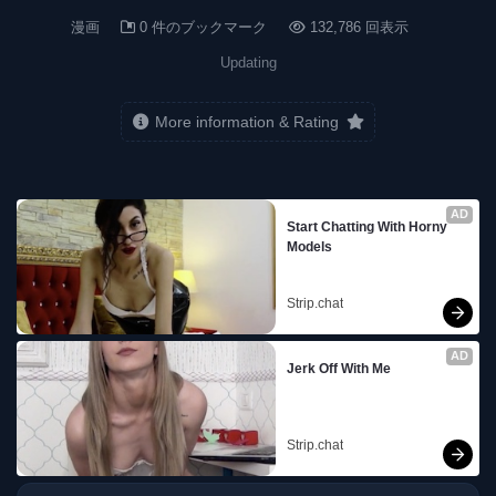
漫画
0 件のブックマーク
132,786 回表示
Updating
More information & Rating
AD
Start Chatting With Horny 
Models
Strip.chat
AD
Jerk Off With Me
Strip.chat