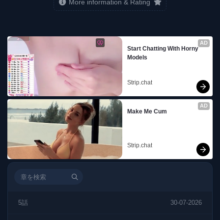
More information & Rating
AD
Start Chatting With Horny 
Models
Strip.chat
AD
Make Me Cum
Strip.chat
5話
30-07-2026