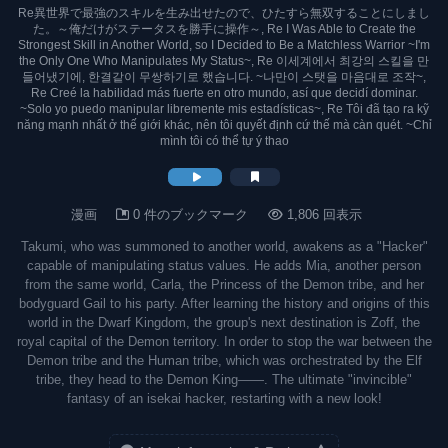
Re異世界で最強のスキルを生み出せたので、ひたすら無双することにしまし
た。～俺だけがステータスを勝手に操作～, Re I Was Able to Create the
Strongest Skill in Another World, so I Decided to Be a Matchless Warrior ~I'm
the Only One Who Manipulates My Status~, Re 이세계에서 최강의 스킬을 만
들어냈기에, 한결같이 무쌍하기로 했습니다. ~나만이 스탯을 마음대로 조작~,
Re Creé la habilidad más fuerte en otro mundo, así que decidí dominar.
~Solo yo puedo manipular libremente mis estadísticas~, Re Tôi đã tạo ra kỹ
năng mạnh nhất ở thế giới khác, nên tôi quyết định cứ thế mà càn quét. ~Chỉ
mình tôi có thể tự ý thao
漫画
0 件のブックマーク
1,806 回表示
Takumi, who was summoned to another world, awakens as a "Hacker"
capable of manipulating status values. He adds Mia, another person
from the same world, Carla, the Princess of the Demon tribe, and her
bodyguard Gail to his party. After learning the history and origins of this
world in the Dwarf Kingdom, the group's next destination is Zoff, the
royal capital of the Demon territory. In order to stop the war between the
Demon tribe and the Human tribe, which was orchestrated by the Elf
tribe, they head to the Demon King――. The ultimate "invincible"
fantasy of an isekai hacker, restarting with a new look!