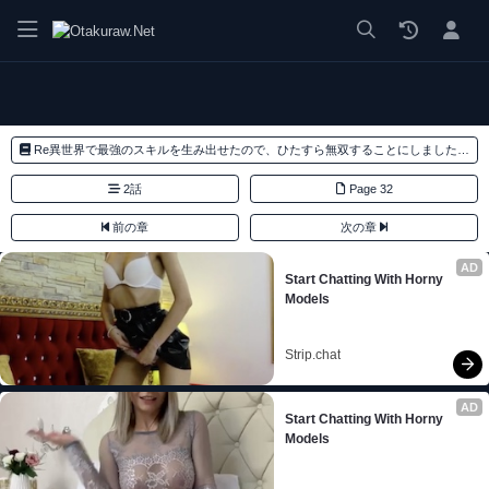
漫画 raw, mangaraw, manga raw, manga1001, manga1000, エロ
Re異世界で最強のスキルを生み出せたので、ひたすら無双することにしました。～俺だけがステータスを勝手に操作～
2話
Page 32
前の章
次の章
AD
Start Chatting With Horny 
Models
Strip.chat
AD
Start Chatting With Horny 
Models